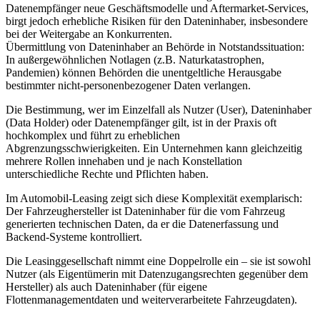
Datenempfänger neue Geschäftsmodelle und Aftermarket-Services,
birgt jedoch erhebliche Risiken für den Dateninhaber, insbesondere
bei der Weitergabe an Konkurrenten.
Übermittlung von Dateninhaber an Behörde in Notstandssituation:
In außergewöhnlichen Notlagen (z.B. Naturkatastrophen,
Pandemien) können Behörden die unentgeltliche Herausgabe
bestimmter nicht-personenbezogener Daten verlangen.
Die Bestimmung, wer im Einzelfall als Nutzer (User), Dateninhaber
(Data Holder) oder Datenempfänger gilt, ist in der Praxis oft
hochkomplex und führt zu erheblichen
Abgrenzungsschwierigkeiten. Ein Unternehmen kann gleichzeitig
mehrere Rollen innehaben und je nach Konstellation
unterschiedliche Rechte und Pflichten haben.
Im Automobil-Leasing zeigt sich diese Komplexität exemplarisch:
Der Fahrzeughersteller ist Dateninhaber für die vom Fahrzeug
generierten technischen Daten, da er die Datenerfassung und
Backend-Systeme kontrolliert.
Die Leasinggesellschaft nimmt eine Doppelrolle ein – sie ist sowohl
Nutzer (als Eigentümerin mit Datenzugangsrechten gegenüber dem
Hersteller) als auch Dateninhaber (für eigene
Flottenmanagementdaten und weiterverarbeitete Fahrzeugdaten).