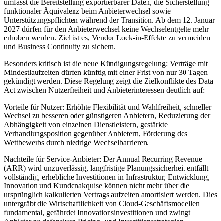
umfasst die Bereitstellung exportierbarer Daten, die Sicherstellung
funktionaler Äquivalenz beim Anbieterwechsel sowie
Unterstützungspflichten während der Transition. Ab dem 12. Januar
2027 dürfen für den Anbieterwechsel keine Wechselentgelte mehr
erhoben werden. Ziel ist es, Vendor Lock-in-Effekte zu vermeiden
und Business Continuity zu sichern.
Besonders kritisch ist die neue Kündigungsregelung: Verträge mit
Mindestlaufzeiten dürfen künftig mit einer Frist von nur 30 Tagen
gekündigt werden. Diese Regelung zeigt die Zielkonflikte des Data
Act zwischen Nutzerfreiheit und Anbieterinteressen deutlich auf:
Vorteile für Nutzer: Erhöhte Flexibilität und Wahlfreiheit, schneller
Wechsel zu besseren oder günstigeren Anbietern, Reduzierung der
Abhängigkeit von einzelnen Dienstleistern, gestärkte
Verhandlungsposition gegenüber Anbietern, Förderung des
Wettbewerbs durch niedrige Wechselbarrieren.
Nachteile für Service-Anbieter: Der Annual Recurring Revenue
(ARR) wird unzuverlässig, langfristige Planungssicherheit entfällt
vollständig, erhebliche Investitionen in Infrastruktur, Entwicklung,
Innovation und Kundenakquise können nicht mehr über die
ursprünglich kalkulierten Vertragslaufzeiten amortisiert werden. Dies
untergräbt die Wirtschaftlichkeit von Cloud-Geschäftsmodellen
fundamental, gefährdet Innovationsinvestitionen und zwingt