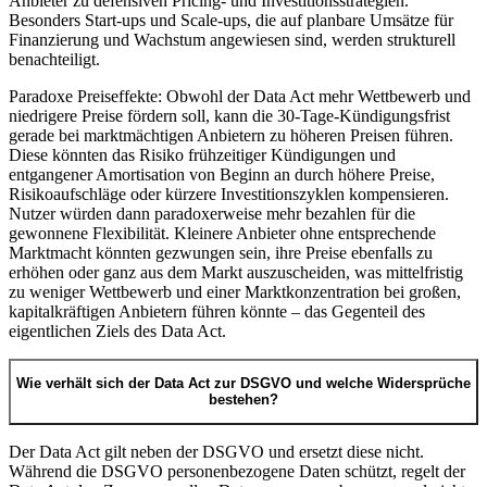
Anbieter zu defensiven Pricing- und Investitionsstrategien.
Besonders Start-ups und Scale-ups, die auf planbare Umsätze für
Finanzierung und Wachstum angewiesen sind, werden strukturell
benachteiligt.
Paradoxe Preiseffekte: Obwohl der Data Act mehr Wettbewerb und
niedrigere Preise fördern soll, kann die 30-Tage-Kündigungsfrist
gerade bei marktmächtigen Anbietern zu höheren Preisen führen.
Diese könnten das Risiko frühzeitiger Kündigungen und
entgangener Amortisation von Beginn an durch höhere Preise,
Risikoaufschläge oder kürzere Investitionszyklen kompensieren.
Nutzer würden dann paradoxerweise mehr bezahlen für die
gewonnene Flexibilität. Kleinere Anbieter ohne entsprechende
Marktmacht könnten gezwungen sein, ihre Preise ebenfalls zu
erhöhen oder ganz aus dem Markt auszuscheiden, was mittelfristig
zu weniger Wettbewerb und einer Marktkonzentration bei großen,
kapitalkräftigen Anbietern führen könnte – das Gegenteil des
eigentlichen Ziels des Data Act.
Wie verhält sich der Data Act zur DSGVO und welche Widersprüche
bestehen?
Der Data Act gilt neben der DSGVO und ersetzt diese nicht.
Während die DSGVO personenbezogene Daten schützt, regelt der