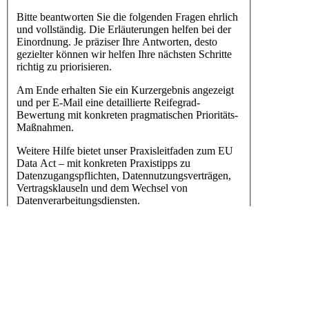
Bitte beantworten Sie die folgenden Fragen ehrlich
und vollständig. Die Erläuterungen helfen bei der
Einordnung. Je präziser Ihre Antworten, desto
gezielter können wir helfen Ihre nächsten Schritte
richtig zu priorisieren.
Am Ende erhalten Sie ein Kurzergebnis angezeigt
und per E-Mail eine detaillierte Reifegrad-
Bewertung mit konkreten pragmatischen Prioritäts-
Maßnahmen.
Weitere Hilfe bietet unser Praxisleitfaden zum EU
Data Act – mit konkreten Praxistipps zu
Datenzugangspflichten, Datennutzungsverträgen,
Vertragsklauseln und dem Wechsel von
Datenverarbeitungsdiensten.
Von der Strategie bis zur Umsetzung: Wir begleiten
Sie bei der Data-Act-Transformation:
Sprechen Sie uns unverbindlich und vertraulich an:
per E-Mail an info@pri-com.de oder über das
Kontaktformular.
Ihr PRICOM Team.