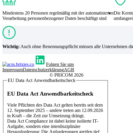
Mindestens 20 Personen regelmäßig mit der automatisierten
Die Kernt
Verarbeitung personenbezogener Daten beschäftigt sind
umfangrei
Wichtig:
Auch ohne Benennungspflicht müssen alle Unternehmen d
Folgen Sie uns
Impressum
Datenschutzerklärung
AGB
© PRICOM 2026
EU Data Act Anwendbarkeitscheck
EU Data Act Anwendbarkeitscheck
Viele Pflichten des Data Act gelten bereits seit dem
12. September 2025 – andere treten am 12.09.2026
in Kraft – die Zeit zur Umsetzung drängt.
Data Act Compliance ist dabei keine isolierte IT-
Aufgabe, sondern eine interdisziplinäre
Herausforderung: Die Anforderungen greifen tief