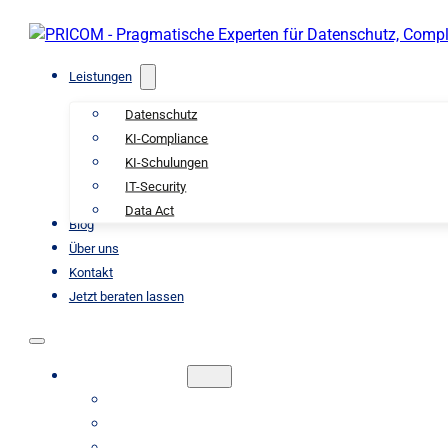
Leistungen
Datenschutz
KI-Compliance
KI-Schulungen
IT-Security
Data Act
Blog
Über uns
Kontakt
Jetzt beraten lassen
LEISTUNGEN
DATENSCHUTZ
KI-COMPLIANCE