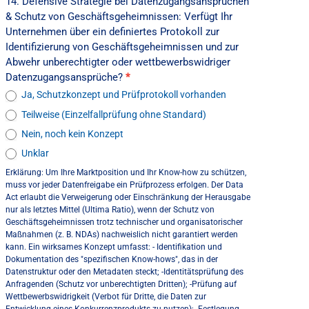
14. Defensive Strategie bei Datenzugangsansprüchen
& Schutz von Geschäftsgeheimnissen: Verfügt Ihr
Unternehmen über ein definiertes Protokoll zur
Identifizierung von Geschäftsgeheimnissen und zur
Abwehr unberechtigter oder wettbewerbswidriger
Datenzugangsansprüche?
*
Ja, Schutzkonzept und Prüfprotokoll vorhanden
Teilweise (Einzelfallprüfung ohne Standard)
Nein, noch kein Konzept
Unklar
Erklärung: Um Ihre Marktposition und Ihr Know-how zu schützen,
muss vor jeder Datenfreigabe ein Prüfprozess erfolgen. Der Data
Act erlaubt die Verweigerung oder Einschränkung der Herausgabe
nur als letztes Mittel (Ultima Ratio), wenn der Schutz von
Geschäftsgeheimnissen trotz technischer und organisatorischer
Maßnahmen (z. B. NDAs) nachweislich nicht garantiert werden
kann. Ein wirksames Konzept umfasst: - Identifikation und
Dokumentation des "spezifischen Know-hows", das in der
Datenstruktur oder den Metadaten steckt; -Identitätsprüfung des
Anfragenden (Schutz vor unberechtigten Dritten); -Prüfung auf
Wettbewerbswidrigkeit (Verbot für Dritte, die Daten zur