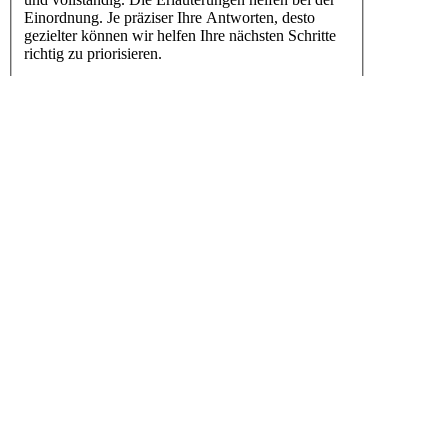
Einordnung. Je präziser Ihre Antworten, desto
gezielter können wir helfen Ihre nächsten Schritte
richtig zu priorisieren.
Am Ende erhalten Sie ein Kurzergebnis angezeigt
und per E-Mail eine detaillierte Reifegrad-
Bewertung mit konkreten pragmatischen Prioritäts-
Maßnahmen.
Weitere Hilfe bietet unser Praxisleitfaden zum EU
Data Act – mit konkreten Praxistipps zu
Datenzugangspflichten, Datennutzungsverträgen,
Vertragsklauseln und dem Wechsel von
Datenverarbeitungsdiensten.
Von der Strategie bis zur Umsetzung: Wir begleiten
Sie bei der Data-Act-Transformation:
Sprechen Sie uns unverbindlich und vertraulich an:
per E-Mail an info@pri-com.de oder über das
Kontaktformular.
Ihr PRICOM Team.
1. Dateninventar und Dokumentation der
Datenflüsse: Haben Sie eine Übersicht (Inventar)